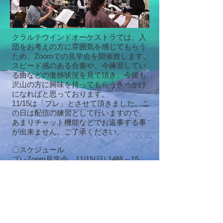
クラルテウインドオーケストラでは、入
団をお考えの方に雰囲気を感じてもらう
ため、Zoomでの見学会を開催致します。
スピード感のある合奏や、今練習してい
る曲などの進捗状況を見て頂き、今後も
沢山の方に興味を持ってもらうきっかけ
になればと思っております。
11/15は「プレ」とさせて頂きました。こ
の日は配信の練習として行いますので、
あまりチャット機能などでお返事する事
が出来ません。ご了承ください。
〇スケジュール
プレZoom見学会 11/15(日) 14時～15
時 ID
884 5205 3936
パス C1y53v
第1回見学会 11/22(日) 14時～17時 ID
パス
第2回見学会 11/29(日) 14時～17時 ID
パス