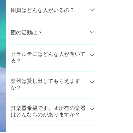
団員はどんな人がいるの？
2019年12月現在、10代～30代までのメ
ンバーで構成されています。 高校生・
団の活動は？
大学生・専門学生の団員も在籍！ 社会
人は様々な職種の人がいるので、気にな
2018年5月に第１回、2019年5月に第２
ったら直接聞いてみてくださいね。 男
回定期演奏会を開催しました。 2020年
クラルテにはどんな人が向いて
女比は女子優勢ですが、男子の団員も
る？
5月に第３回定期演奏会を開催予定で
続々と増えてきています！
す。 2018年8月に千葉県吹奏楽コンク
当団の目指しているテーマは「クリアな
ールC部門に、2019年8月に同コンクー
サウンドでクオリティの高い演奏」で
楽器は貸し出してもらえます
ルA部門に出場。 その他地域のお祭り
か？
す。 団員の演奏レベルを底上げするた
や、吹奏楽イベント等に出演していま
め、基礎合奏にも力を入れています。
す。
打楽器・特殊楽器（ハープ、チェレスタ
このため、とりあえず週末に楽器が吹け
等）希望の方以外は、原則として個人で
打楽器希望です。団所有の楽器
ればいい、出来る範囲で楽しく吹ければ
はどんなものがありますか？
楽器を購入されるようお願いしていま
十分…という方は、残念ながら他にもっ
す。 ただし、種類限定で貸出用楽器も
と合うバンドがあるかもしれません。
以下の楽器を所有しています。 ・ティ
ございます。 詳しくはこちらのページ
逆に、音楽に真摯に向き合う意欲のある