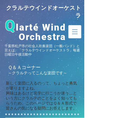
クラルテウインドオーケスト
ラ
Q
larté Wind
Orchestra
千葉県松戸市の社会人吹奏楽団（一般バンド）と
言えば、「クラルテウインドオーケストラ」毎週
日曜日午後活動中
Ｑ＆Ａコーナー
～クラルテってこんな楽団です～
新しく楽団に入るのって、ちょっと勇気
が要りますよね。
興味はあるけど見学に行こうか迷う…と
いう方にクラルテのことをよく知っても
らうため、このページではＱ＆Ａ形式で
皆さんの気になる疑問にお答えします。